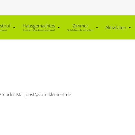
sthof
Hausgemachtes
Zimmer
Aktivitäten
ement
Unser Markenzeichen!
Schlafen & erholen
1276 oder Mail post@zum-klement.de